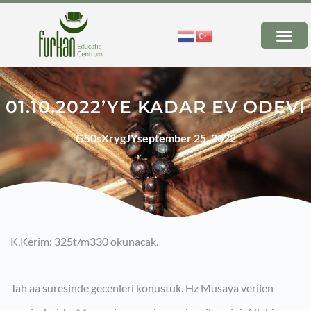
01.10.2022’YE KADAR EV ODEVI
G50sXrygJY
september 25, 2022
K.Kerim: 325t/m330 okunacak.
Tah aa suresinde gecenleri konustuk. Hz Musaya verilen