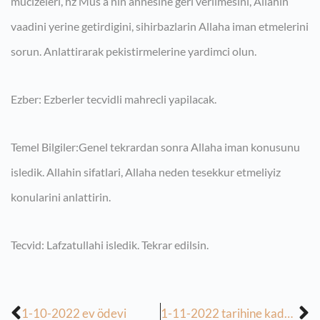
mucizeleri, hz Mus a nin annesine geri verilmesini, Allahin
vaadini yerine getirdigini, sihirbazlarin Allaha iman etmelerini
sorun. Anlattirarak pekistirmelerine yardimci olun.
Ezber: Ezberler tecvidli mahrecli yapilacak.
Temel Bilgiler:Genel tekrardan sonra Allaha iman konusunu
isledik. Allahin sifatlari, Allaha neden tesekkur etmeliyiz
konularini anlattirin.
Tecvid: Lafzatullahi isledik. Tekrar edilsin.
1-10-2022 ev ödevi
1-11-2022 tarihine kadar olan ev odevleri