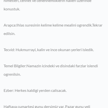
nimetleri, cennet ve cehennemliklerin halleri uzerinde
konustuk.
Arapca:Ihlas suresinin kelime kelime mealini ogrendik.Tekrar
edilsin.
Tecvid: Hukmurrayi, kalin ve ince okunan yerleri isledik.
Temel Bilgiler:Namazin icindeki ve disindaki farzlar islendi
ogrenilsin.
Ezber: Herkes kaldigi yerden calisacak.
Haftaya cumartesi gunu dersimiz var. Pazar gunu veli