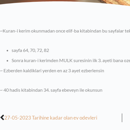
~Kuran-i kerim okunmadan once elif-ba kitabindan bu sayfalar tek
sayfa 64, 70, 72, 82
Sonra kuran-i kerimden MULK suresinin ilk 3. ayeti bana ozel
~ Ezberden kaldiklari yerden en az 3 ayet ezberlensin
~ 40 hadis kitabindan 34. sayfa ebeveyn ile okunsun
27-05-2023 Tarihine kadar olan ev odevleri