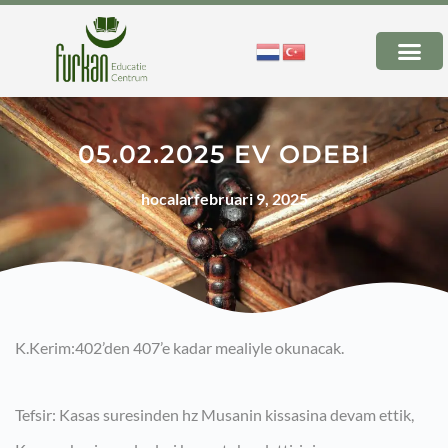
05.02.2025 EV ODEBI
hocalar
februari 9, 2025
K.Kerim:402’den 407’e kadar mealiyle okunacak.
Tefsir: Kasas suresinden hz Musanin kissasina devam ettik,