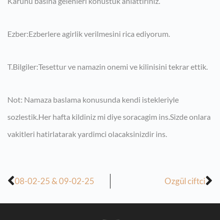
Karunu basina gelenleri konustuk anlattiriniz.
Ezber:Ezberlere agirlik verilmesini rica ediyorum.
T.Bilgiler:Tesettur ve namazin onemi ve kilinisini tekrar ettik.
Not: Namaza baslama konusunda kendi istekleriyle
sozlestik.Her hafta kildiniz mi diye soracagim ins.Sizde onlara
vakitleri hatirlatarak yardimci olacaksinizdir ins.
08-02-25 & 09-02-25
Ozgül ciftci