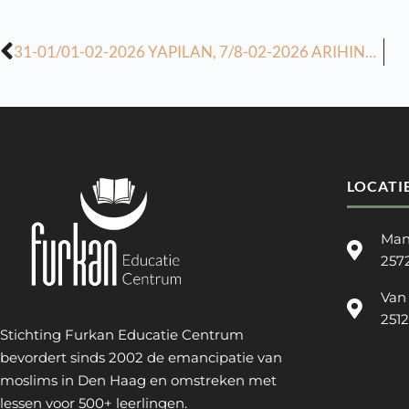
31-01/01-02-2026 YAPILAN, 7/8-02-2026 ARIHINDE YAPILACAK DERSLERIN ÖDEVI
LOCATI
Man
257
Van
251
Stichting Furkan Educatie Centrum
bevordert sinds 2002 de emancipatie van
moslims in Den Haag en omstreken met
lessen voor 500+ leerlingen.