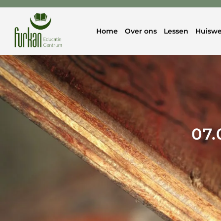
Home
Over ons
Lessen
Huiswe
07.