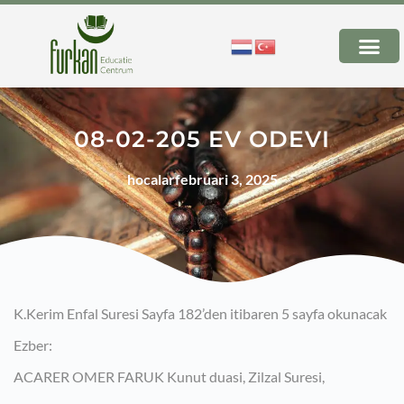
08-02-205 EV ODEVI
hocalar
februari 3, 2025
K.Kerim Enfal Suresi Sayfa 182’den itibaren 5 sayfa okunacak
Ezber:
ACARER OMER FARUK Kunut duasi, Zilzal Suresi,