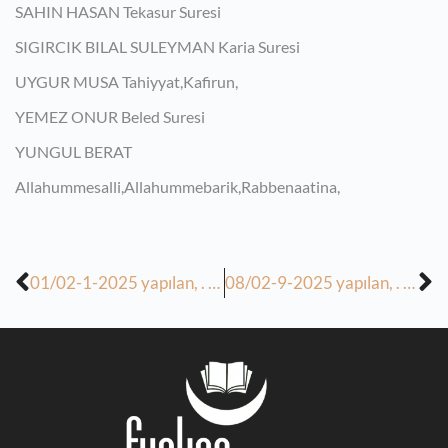
SAHIN HASAN Tekasur Suresi
SIGIRCIK BILAL SULEYMAN Karia Suresi
UYGUR MUSA Tahiyyat,Kafirun,
YEMEZ ONUR Beled Suresi
YUNGUL BERAT
Allahummesalli,Allahummebarik,Rabbenaatina,
01/02-1-2025 yapılan, . 08/09- 02-2025 tarihinde yapılacak derslerin ödevi
08/02-9-2025 yapılan, . 15/16- 02-2025 tarihinde yapılacak derslerin ödevi