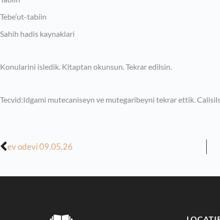
Tebe’ut-tabiin
Sahih hadis kaynaklari
Konularini isledik. Kitaptan okunsun. Tekrar edilsin.
Tecvid:Idgami mutecaniseyn ve mutegaribeyni tekrar ettik. Calisils
ev odevi 09.05.26
LOCATI