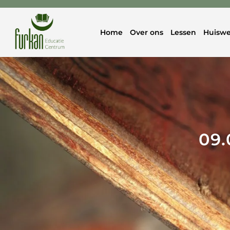
Home
Over ons
Lessen
Huiswe
09.