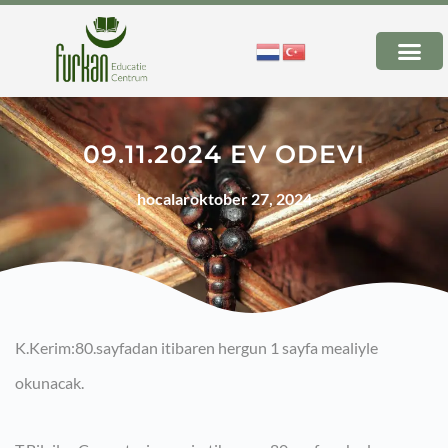
09.11.2024 EV ODEVI
hocalar
oktober 27, 2024
K.Kerim:80.sayfadan itibaren hergun 1 sayfa mealiyle
okunacak.