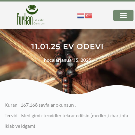
11.01.25 EV ODEVI
hocalar
januari 5, 2025
Kuran : 167,168 sayfalar okunsun .
Tecvid : Isledigimiz tecvidler tekrar edilsin.(medler ,izhar ,ihfa
iklab ve idgam)