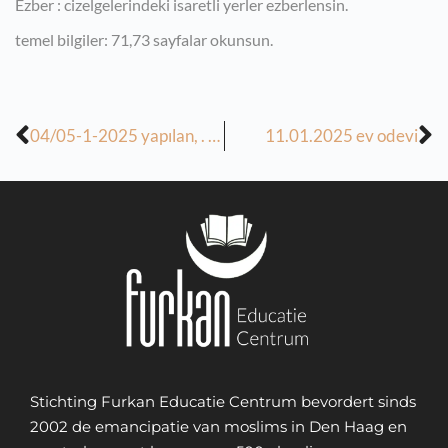
Ezber : cizelgelerindeki isaretli yerler ezberlensin.
temel bilgiler: 71,73 sayfalar okunsun.
04/05-1-2025 yapılan, . 11/12- 01-2025 tarihinde yapılacak derslerin ödevi
11.01.2025 ev odevi
Stichting Furkan Educatie Centrum bevordert sinds
2002 de emancipatie van moslims in Den Haag en