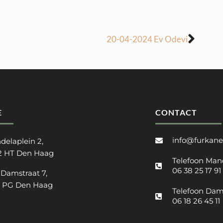
20-04-2024 Ev Odevi
E
CONTACT
info@furkane
delaplein 2,
2 HT Den Haag
Telefoon Man
06 38 25 17 91
 Damstraat 7,
2 PG Den Haag
Telefoon Dam
06 18 26 45 11