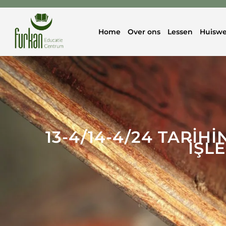
Home
Over ons
Lessen
Huiswe
13-4/14-4/24 TARİH
İŞL