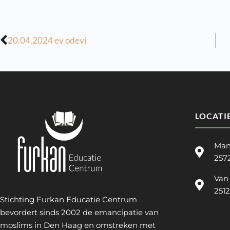
20.04.2024 ev odevi
LOCATI
Man
257
Van
251
Stichting Furkan Educatie Centrum
bevordert sinds 2002 de emancipatie van
moslims in Den Haag en omstreken met