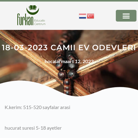
18-03-2023 CAMII EV ODEVLERI
hocalar
maart 12, 2023
K.kerim: 515-520 sayfalar arasi
hucurat suresi 5-18 ayetler