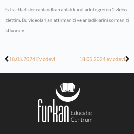
Extra: Hadisler canlandiran ahlak kurallarini ogreten 2 video
izlettim. Bu videolari anlattirmanizi ve anladiklarini sormanizi
istiyorum.
18.05.2024 Ev odevi
18.05.2024 ev odevi