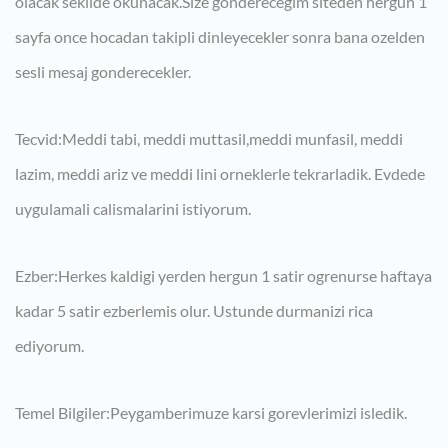
olacak sekilde okunacak.Size gonderecegim siteden hergun 1
sayfa once hocadan takipli dinleyecekler sonra bana ozelden
sesli mesaj gonderecekler.
Tecvid:Meddi tabi, meddi muttasil,meddi munfasil, meddi
lazim, meddi ariz ve meddi lini orneklerle tekrarladik. Evdede
uygulamali calismalarini istiyorum.
Ezber:Herkes kaldigi yerden hergun 1 satir ogrenurse haftaya
kadar 5 satir ezberlemis olur. Ustunde durmanizi rica
ediyorum.
Temel Bilgiler:Peygamberimuze karsi gorevlerimizi isledik.