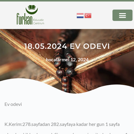
18.05.2024 EV ODEVI
hocalar
mei 12, 2024
Ev odevi
K.Kerim:278.sayfadan 282.sayfaya kadar her gun 1 sayfa