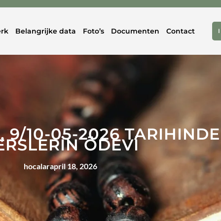
rk
Belangrijke data
Foto’s
Documenten
Contact
N, 9/10-05-2026 TARIHIND
ERSLERİN ÖDEVİ
hocalar
april 18, 2026