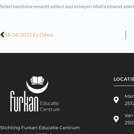
Sizleri kendisine emanet edileni zayi etmeyen Allah’a emanet eder
18-04-2025 Ev Odevi
LOCATI
Man
257
Van
251
Stichting Furkan Educatie Centrum