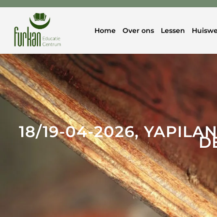
Home
Over ons
Lessen
Huiswe
18/19-04-2026, YAPILA
D