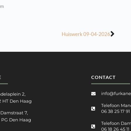
im
Huiswerk 09-04-2026
E
CONTACT
info@furkane
delaplein 2,
2 HT Den Haag
Telefoon Man
06 38 25 17 91
 Damstraat 7,
2 PG Den Haag
Telefoon Dam
06 18 26 45 11