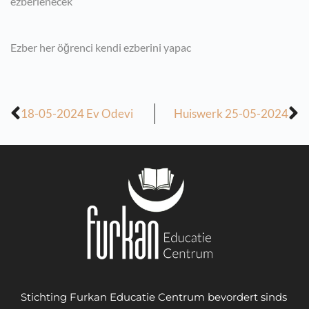
ezberlenecek
Ezber her öğrenci kendi ezberini yapac
18-05-2024 Ev Odevi
Huiswerk 25-05-2024
Stichting Furkan Educatie Centrum bevordert sinds