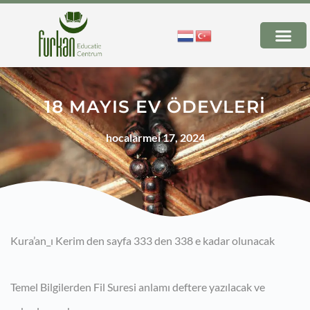
18 MAYIS EV ÖDEVLERİ
hocalar
mei 17, 2024
Kura’an_ı Kerim den sayfa 333 den 338 e kadar olunacak
Temel Bilgilerden Fil Suresi anlamı deftere yazılacak ve