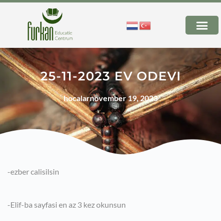
25-11-2023 EV ODEVI
hocalar
november 19, 2023
-ezber calisilsin
-Elif-ba sayfasi en az 3 kez okunsun