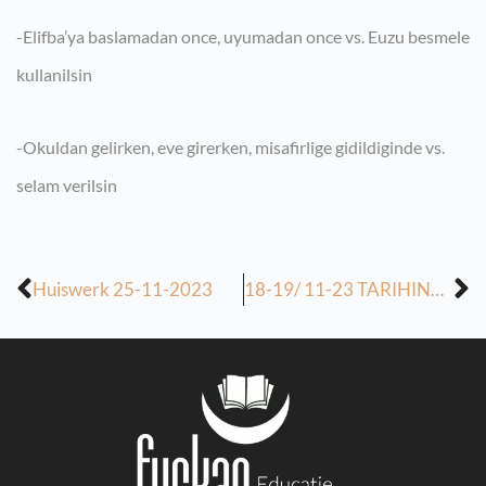
-Elifba’ya baslamadan once, uyumadan once vs. Euzu besmele
kullanilsin
-Okuldan gelirken, eve girerken, misafirlige gidildiginde vs.
selam verilsin
Huiswerk 25-11-2023
18-19/ 11-23 TARIHINDE ISLENILEN VE HAFTAYA ISLENILECEK DERSLER