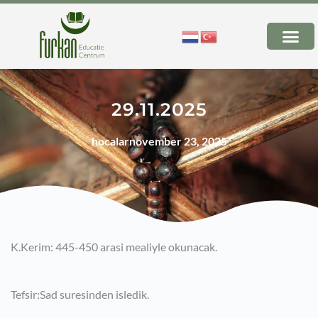
29.11.2025
hocalar
november 23, 2025
K.Kerim: 445-450 arasi mealiyle okunacak.
Tefsir:Sad suresinden isledik.