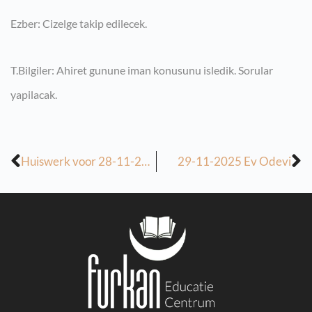
Ezber: Cizelge takip edilecek.
T.Bilgiler: Ahiret gunune iman konusunu isledik. Sorular
yapilacak.
Huiswerk voor 28-11-2025
29-11-2025 Ev Odevi