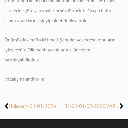
kitaplarında kaldıkları sayfalardan devam etmek ve ezber
listelerine göre çalışmalarını sürdürmektir. Geçen hafta
İslam’ın şartlarını işleyip bir etkinlik yaptık.
Önümüzdeki hafta Kelime-i Şehadet ve abdest konularını
işleyeceğiz. Dilerseniz çocuklarınızı önceden
hazırlayabilirsiniz.
İyi çalışmalar dilerim.
Huiswerk 31-01-2026
31-01/01-02-2026 YAPILAN, 7/8-02-2026 ARIHINDE YAPILACAK DERSLERIN ÖDEVI