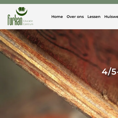
Home
Over ons
Lessen
Huiswe
4/5