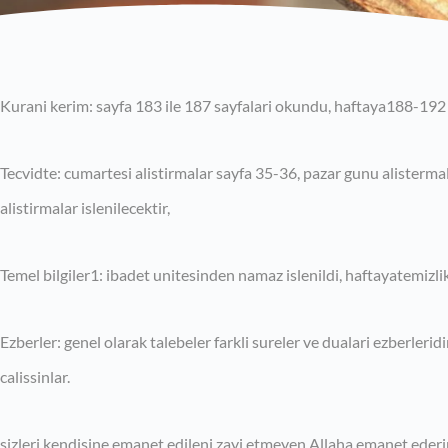
Kurani kerim: sayfa 183 ile 187 sayfalari okundu, haftaya188-192 
Tecvidte: cumartesi alistirmalar sayfa 35-36, pazar gunu alisterma
alistirmalar islenilecektir,
Temel bilgiler1: ibadet unitesinden namaz islenildi, haftayatemizl
Ezberler: genel olarak talebeler farkli sureler ve dualari ezberleridi
calissinlar.
sizleri kendisine emanet edileni zayi etmeyen Allaha emanet eder