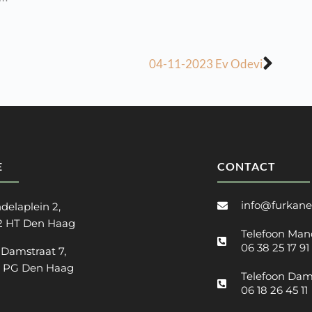
04-11-2023 Ev Odevi
E
CONTACT
info@furkane
delaplein 2,
2 HT Den Haag
Telefoon Man
06 38 25 17 91
 Damstraat 7,
2 PG Den Haag
Telefoon Dam
06 18 26 45 11