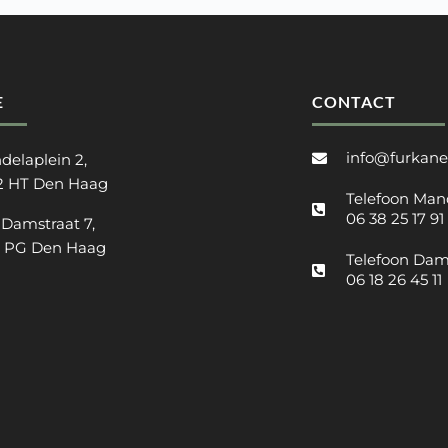
E
CONTACT
info@furkane
delaplein 2,
2 HT Den Haag
Telefoon Man
06 38 25 17 91
 Damstraat 7,
2 PG Den Haag
Telefoon Dam
06 18 26 45 11