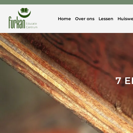
Home
Over ons
Lessen
Huiswe
7 