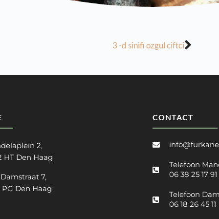
3 -d sinifi ozgul ciftci
E
CONTACT
info@furkane
delaplein 2,
2 HT Den Haag
Telefoon Man
06 38 25 17 91
 Damstraat 7,
2 PG Den Haag
Telefoon Dam
06 18 26 45 11