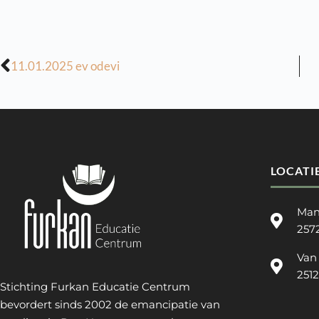
11.01.2025 ev odevi
LOCATI
Man
257
Van
251
Stichting Furkan Educatie Centrum
bevordert sinds 2002 de emancipatie van