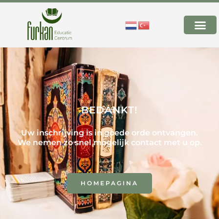
BEDANKT!
Uw inschrijving is in goede orde ontvangen.
We nemen zo snel mogelijk contact met u op.
HOMEPAGINA