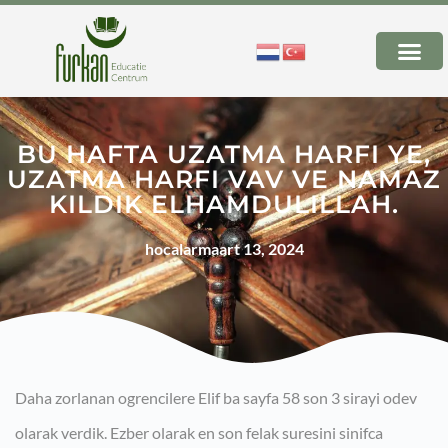
BU HAFTA UZATMA HARFI YE,
UZATMA HARFI VAV VE NAMAZ
KILDIK ELHAMDULILLAH.
hocalar
maart 13, 2024
Daha zorlanan ogrencilere Elif ba sayfa 58 son 3 sirayi odev
olarak verdik. Ezber olarak en son felak suresini sinifca