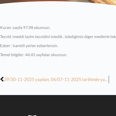
Kuran :sayfa 97,98 okunsun.
Tecvid :meddi lazim tecvidini isledik , isledigimiz diger medlerle tek
Ezber : isaretli yerler ezberlensin.
Temel bilgiler: 44,45 sayfalar okunsun.
29/30-11-2025 yapılan, 06/07-11-2025 tarihinde yapılacak derslerin ödevi