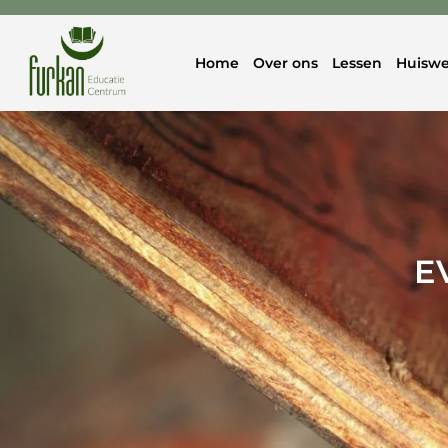
Home
Over ons
Lessen
Huiswe
E