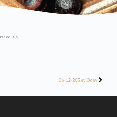
rar edilsin.
06-12-205 ev Odevi