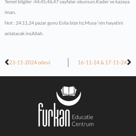
Temel bilgiler :44,45,46,47 sayfalar okunsun.Kader ve kazaya
iman.
Not : 24.11.24 pazar gunu Esila bize hz.Musa ‘nin hayatini
anlatacak insAllah.
23-11-2024 odevi
16-11-24 & 17-11-24