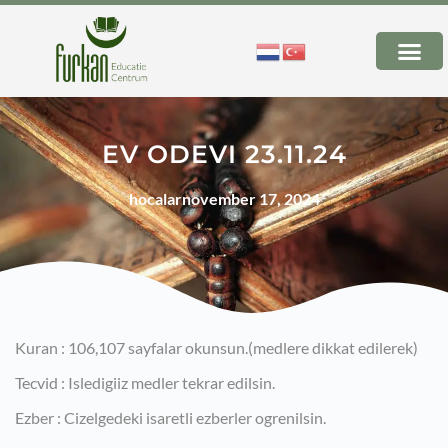
EV ODEVI 23.11.24
hocalar
november 17, 2024
Kuran : 106,107 sayfalar okunsun.(medlere dikkat edilerek)
Tecvid : Isledigiiz medler tekrar edilsin.
Ezber : Cizelgedeki isaretli ezberler ogrenilsin.