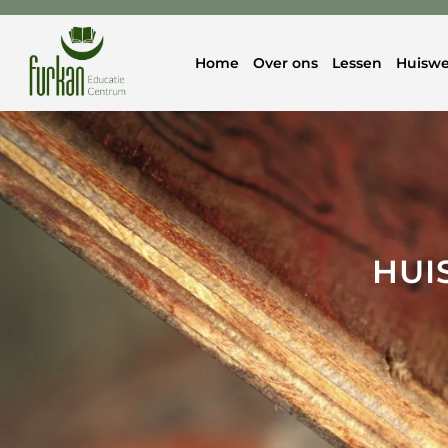
Home
Over ons
Lessen
Huiswe
HUI