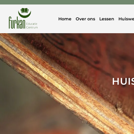
Home
Over ons
Lessen
Huiswe
HUI