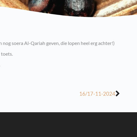
nog soera Al-Qariah geven, die lopen heel erg achter!)
toets.
.
16/17-11-2024