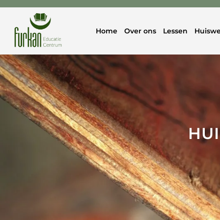
Home
Over ons
Lessen
Huiswe
HUI