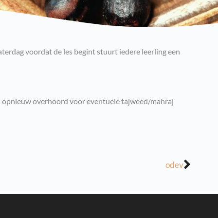
aterdag voordat de les begint stuurt iedere leerling een
n opnieuw overhoord voor eventuele tajweed/mahraj
odev