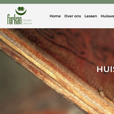
Home
Over ons
Lessen
Huiswe
HUI