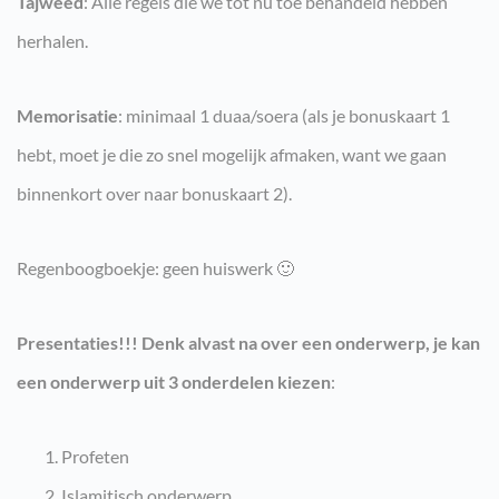
Tajweed
: Alle regels die we tot nu toe behandeld hebben
herhalen.
Memorisatie
: minimaal 1 duaa/soera (als je bonuskaart 1
hebt, moet je die zo snel mogelijk afmaken, want we gaan
binnenkort over naar bonuskaart 2).
Regenboogboekje: geen huiswerk 🙂
Presentaties!!! Denk alvast na over een onderwerp, je kan
een onderwerp uit 3 onderdelen kiezen
:
Profeten
Islamitisch onderwerp