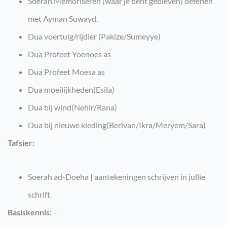
Soerah Memoriseren (waar je bent gebleven) oefenen
met Ayman Suwayd.
Dua voertuig/rijdier (Pakize/Sumeyye)
Dua Profeet Yoenoes as
Dua Profeet Moesa as
Dua moeilijkheden(Esila)
Dua bij wind(Nehir/Rana)
Dua bij nieuwe kleding(Berivan/Ikra/Meryem/Sara)
Tafsier:
Soerah ad-Doeha | aantekeningen schrijven in jullie
schrift
Basiskennis:
–