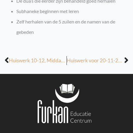
De dua’s die eerder zijn behandeld goed herhalen
Subhaneke beginnen met leren
Zelf herhalen van de 5 zuilen en de namen van de
gebeden
Huiswerk 10-12, Middag groep 1
Huiswerk voor 20-11-2022