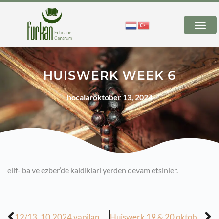
HUISWERK WEEK 6
hocalar
oktober 13, 2024
elif- ba ve ezber’de kaldiklari yerden devam etsinler.
12/13. 10.2024 yapilan, 19,20/ 10-2024 tarihinde yapilacak derslerin odevi
Huiswerk 19 & 20 oktober 2024