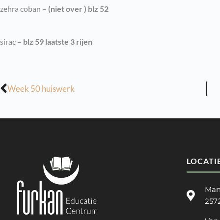
zehra coban –
(niet over ) blz 52
sirac –
blz 59 laatste 3 rijen
Week 50 huiswerk
LOCATI
Man
257