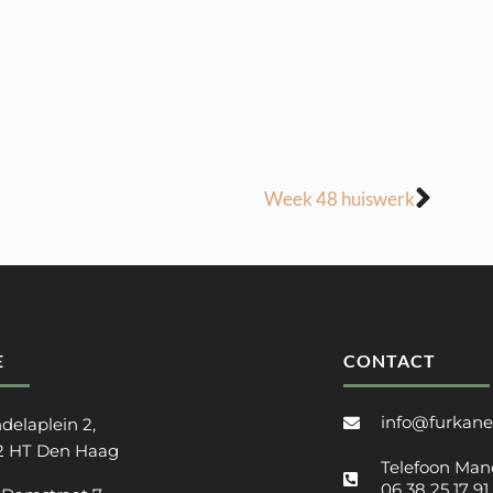
Week 48 huiswerk
E
CONTACT
info@furkane
delaplein 2,
2 HT Den Haag
Telefoon Man
06 38 25 17 91