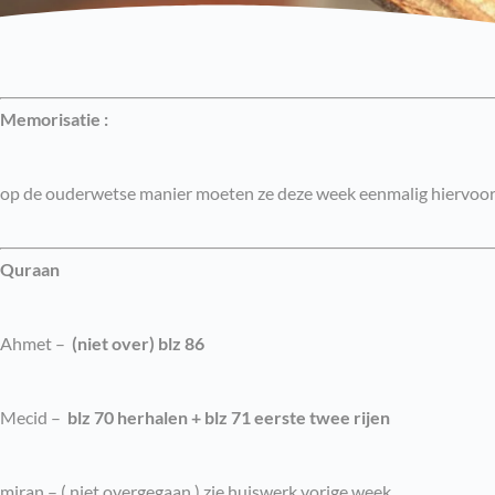
Memorisatie :
op de ouderwetse manier moeten ze deze week eenmalig hiervoor ki
Quraan
Ahmet –
(niet over) blz 86
Mecid –
blz 70 herhalen + blz 71 eerste twee rijen
miran – ( niet overgegaan ) zie huiswerk vorige week