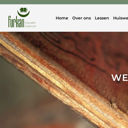
Home
Over ons
Lessen
Huiswe
WE