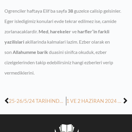
Ogrenciler haftaya Elif ba sayfa
38
guzelce calisip gelsinler.
Eger isledigimiz konulari evde tekrar edilmez ise, camide
zorlanacaklardir.
Med
,
harekeler
ve
harfler’in farkli
yazilislari
akillarinda kalmalari lazim. Ezber olarak en
son
Allahumme barik
duasini sinifca okuduk, ezber
cizelgelerinden takip edebilirsiniz hangi ezberleri verip
vermediklerini.
25-26/5/24 TARİHİNDE İŞLENİLEN VE GELECEK HAFTA İŞLENİLECEK DERSLER
1 VE 2 HAZİRAN 2024 EV ÖDEVİ