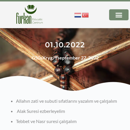
01.10.2022
G50sXrygJY
september 27, 2022
Allahın zati ve subuti sıfatlarını yazalım ve çalışalım
Alak Suresi ezberleyelim
Tebbet ve Nasr suresi çalışalım