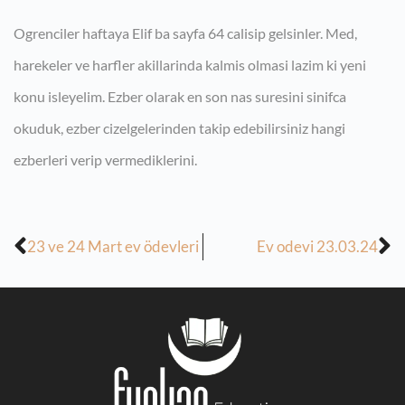
Ogrenciler haftaya Elif ba sayfa 64 calisip gelsinler. Med,
harekeler ve harfler akillarinda kalmis olmasi lazim ki yeni
konu isleyelim. Ezber olarak en son nas suresini sinifca
okuduk, ezber cizelgelerinden takip edebilirsiniz hangi
ezberleri verip vermediklerini.
23 ve 24 Mart ev ödevleri
Ev odevi 23.03.24