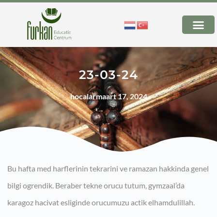
23-03-24
hocalar
maart 17, 2024
Bu hafta med harflerinin tekrarini ve ramazan hakkinda genel
bilgi ogrendik. Beraber tekne orucu tutum, gymzaal’da
karagoz hacivat esliginde orucumuzu actik elhamdulillah.