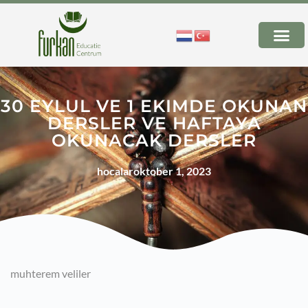
30 EYLUL VE 1 EKIMDE OKUNAN
DERSLER VE HAFTAYA
OKUNACAK DERSLER
hocalar
oktober 1, 2023
muhterem veliler