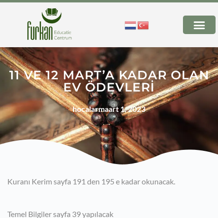
11 VE 12 MART’A KADAR OLAN
EV ÖDEVLERİ
hocalar
maart 1, 2023
Kuranı Kerim sayfa 191 den 195 e kadar okunacak.
Temel Bilgiler sayfa 39 yapılacak