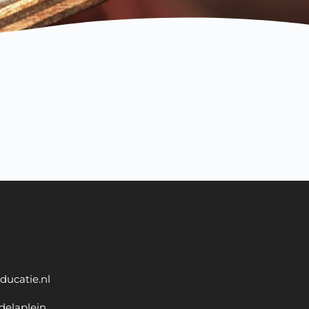
ducatie.nl
delaplein