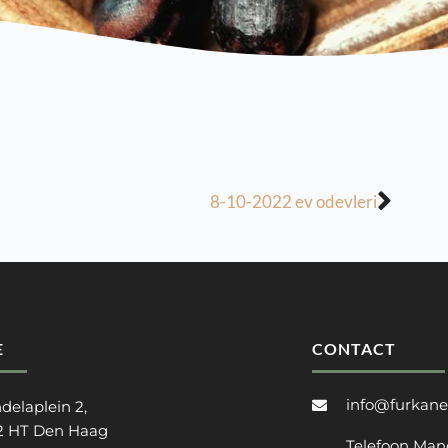
8-10-2022 ev odevleri
E
CONTACT
info@furkane
delaplein 2,
2 HT Den Haag
Telefoon Man