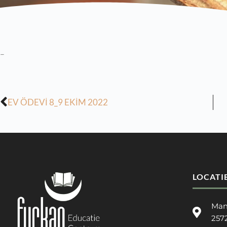
–
EV ÖDEVİ 8_9 EKİM 2022
LOCATI
Man
257