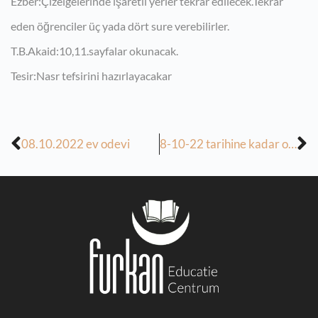
Ezber:Çizelgelerinde işaretli yerler tekrar edilecek.Tekrar
eden öğrenciler üç yada dört sure verebilirler.
T.B.Akaid:10,11.sayfalar okunacak.
Tesir:Nasr tefsirini hazırlayacakar
08.10.2022 ev odevi
8-10-22 tarihine kadar olan odevler