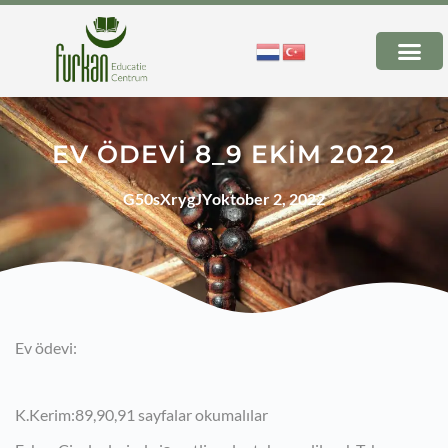
EV ÖDEVİ 8_9 EKİM 2022
G50sXrygJY
oktober 2, 2022
Ev ödevi:
K.Kerim:89,90,91 sayfalar okumalılar