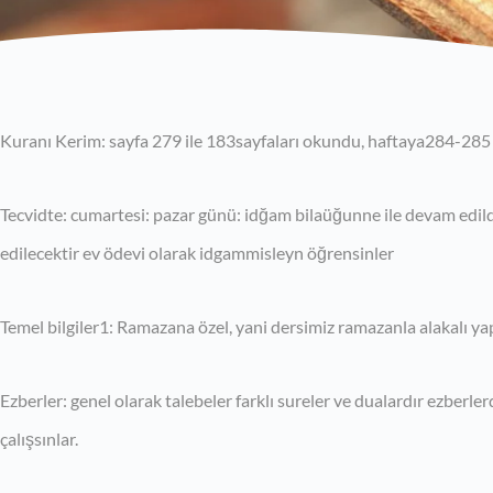
Kuranı Kerim: sayfa 279 ile 183sayfaları okundu, haftaya284-285 
Tecvidte: cumartesi: pazar günü: idğam bilaüğunne ile devam edi
edilecektir ev ödevi olarak idgammisleyn öğrensinler
Temel bilgiler1: Ramazana özel, yani dersimiz ramazanla alakalı yap
Ezberler: genel olarak talebeler farklı sureler ve dualardır ezberlerd
çalışsınlar.