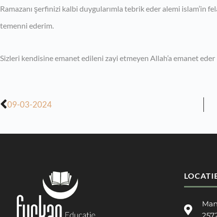
Ramazanı şerfinizi kalbi duygularımla tebrik eder alemi islam’in fela
temenni ederim.
Sizleri kendisine emanet edileni zayi etmeyen Allah’a emanet eder
09-03-2024
LOCATI
Man
257