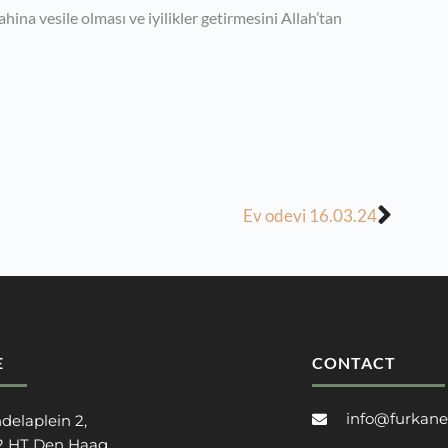
hina vesile olması ve iyilikler getirmesini Allah’tan
Ev odevi 16.03.24
E
CONTACT
info@furkane
delaplein 2,
2 HT Den Haag