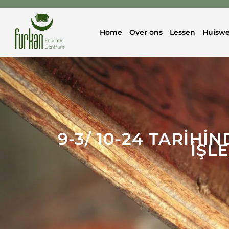
Home
Over ons
Lessen
Huiswe
9-3/ 10-24 TARİHİ
İŞL